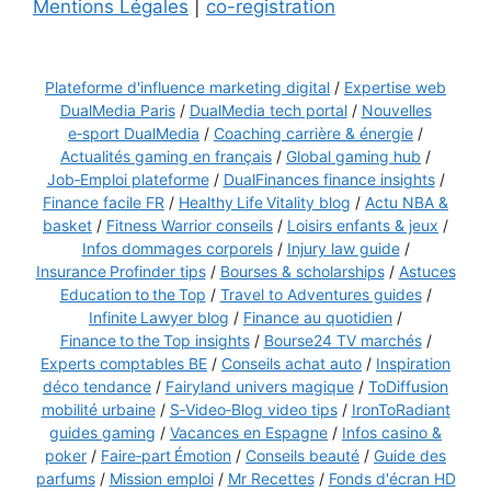
Mentions Légales
|
co-registration
Plateforme d'influence marketing digital
/
Expertise web
DualMedia Paris
/
DualMedia tech portal
/
Nouvelles
e‑sport DualMedia
/
Coaching carrière & énergie
/
Actualités gaming en français
/
Global gaming hub
/
Job‑Emploi plateforme
/
DualFinances finance insights
/
Finance facile FR
/
Healthy Life Vitality blog
/
Actu NBA &
basket
/
Fitness Warrior conseils
/
Loisirs enfants & jeux
/
Infos dommages corporels
/
Injury law guide
/
Insurance Profinder tips
/
Bourses & scholarships
/
Astuces
Education to the Top
/
Travel to Adventures guides
/
Infinite Lawyer blog
/
Finance au quotidien
/
Finance to the Top insights
/
Bourse24 TV marchés
/
Experts comptables BE
/
Conseils achat auto
/
Inspiration
déco tendance
/
Fairyland univers magique
/
ToDiffusion
mobilité urbaine
/
S‑Video‑Blog video tips
/
IronToRadiant
guides gaming
/
Vacances en Espagne
/
Infos casino &
poker
/
Faire‑part Émotion
/
Conseils beauté
/
Guide des
parfums
/
Mission emploi
/
Mr Recettes
/
Fonds d'écran HD