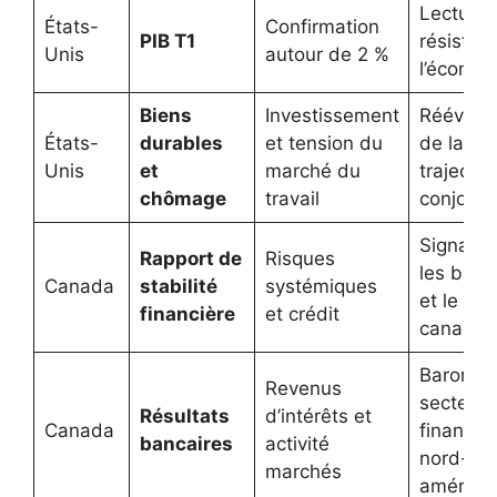
Lecture 
États-
Confirmation
PIB T1
résistan
Unis
autour de 2 %
l’économ
Biens
Investissement
Réévalua
États-
durables
et tension du
de la
Unis
et
marché du
trajectoi
chômage
travail
conjonct
Signal p
Rapport de
Risques
les ban
Canada
stabilité
systémiques
et le dol
financière
et crédit
canadie
Baromèt
Revenus
secteur
Résultats
d’intérêts et
Canada
financier
bancaires
activité
nord-
marchés
américai