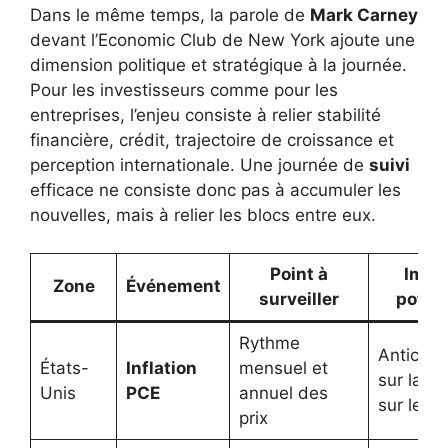
Dans le même temps, la parole de
Mark Carney
devant l’Economic Club de New York ajoute une
dimension politique et stratégique à la journée.
Pour les investisseurs comme pour les
entreprises, l’enjeu consiste à relier stabilité
financière, crédit, trajectoire de croissance et
perception internationale. Une journée de
suivi
efficace ne consiste donc pas à accumuler les
nouvelles, mais à relier les blocs entre eux.
Point à
Impa
Zone
Événement
surveiller
potent
Rythme
Anticipa
États-
Inflation
mensuel et
sur la Fe
Unis
PCE
annuel des
sur les t
prix