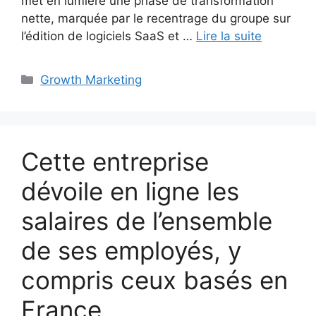
met en lumière une phase de transformation
nette, marquée par le recentrage du groupe sur
l’édition de logiciels SaaS et …
Lire la suite
Catégories
Growth Marketing
Cette entreprise
dévoile en ligne les
salaires de l’ensemble
de ses employés, y
compris ceux basés en
France