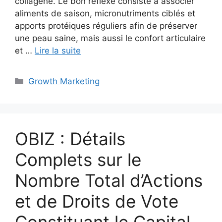
collagène. Le bon réflexe consiste à associer
aliments de saison, micronutriments ciblés et
apports protéiques réguliers afin de préserver
une peau saine, mais aussi le confort articulaire
et …
Lire la suite
Catégories
Growth Marketing
OBIZ : Détails
Complets sur le
Nombre Total d’Actions
et de Droits de Vote
Constituant le Capital