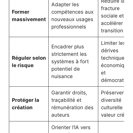
Réduire la
Adapter les
fracture
Former
compétences aux
sociale et
massivement
nouveaux usages
accélérer la
professionnels
transition
Limiter les
Encadrer plus
dérives
strictement les
Réguler selon
techniques,
systèmes à fort
le risque
économiques
potentiel de
et
nuisance
démocratiqu
Garantir droits,
Préserver la
Protéger la
traçabilité et
diversité
création
rémunération des
culturelle et l
auteurs
valeur créati
Orienter l’IA vers