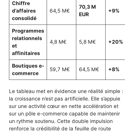
Chiffre
70,3 M
d’affaires
64,5 M€
+9%
EUR
consolidé
Programmes
relationnels
4,8 M€
5,8 M€
+20%
et
affinitaires
Boutiques e-
59,7 M€
64,5 M€
+8%
commerce
Le tableau met en évidence une réalité simple :
la croissance n’est pas artificielle. Elle s’appuie
sur une activité cœur en nette accélération et
sur un pôle e-commerce capable de maintenir
un rythme soutenu. Cette double impulsion
renforce la crédibilité de la feuille de route