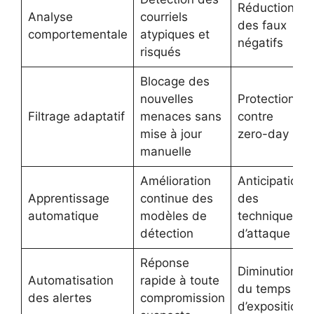
Réduction
Analyse
courriels
des faux
comportementale
atypiques et
négatifs
risqués
Blocage des
nouvelles
Protection
Filtrage adaptatif
menaces sans
contre
mise à jour
zero-day
manuelle
Amélioration
Anticipation
Apprentissage
continue des
des
automatique
modèles de
techniques
détection
d’attaque
Réponse
Diminution
Automatisation
rapide à toute
du temps
des alertes
compromission
d’exposition