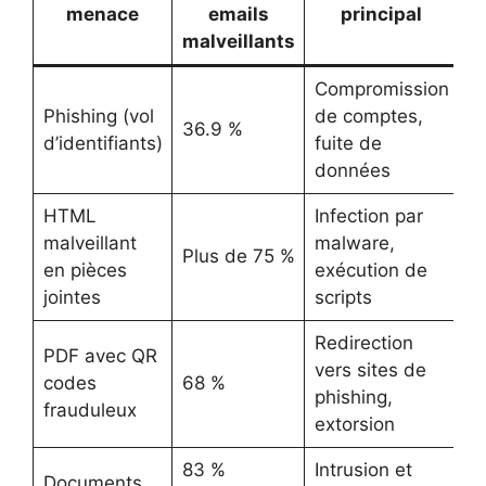
menace
emails
principal
malveillants
Compromission
Phishing (vol
de comptes,
36.9 %
d’identifiants)
fuite de
données
HTML
Infection par
malveillant
malware,
Plus de 75 %
en pièces
exécution de
jointes
scripts
Redirection
PDF avec QR
vers sites de
codes
68 %
phishing,
frauduleux
extorsion
83 %
Intrusion et
Documents