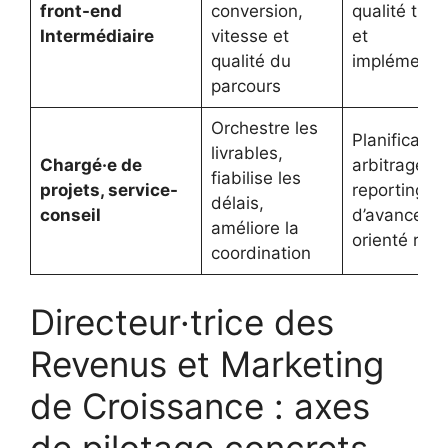
front-end
conversion,
qualité trac
Intermédiaire
vitesse et
et
qualité du
implémenta
parcours
Orchestre les
Planification
livrables,
Chargé·e de
arbitrages,
fiabilise les
projets, service-
reporting
délais,
conseil
d’avanceme
améliore la
orienté résu
coordination
Directeur·trice des
Revenus et Marketing
de Croissance : axes
de pilotage concrets