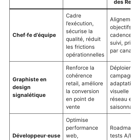
des Reve
Cadre
Alignement
l’exécution,
objectifs,
sécurise la
Chef·fe d’équipe
cadence de
qualité, réduit
suivi, priori
les frictions
par canal
opérationnelles
Renforce la
Déploiemen
cohérence
campagnes
Graphiste en
retail, améliore
adaptation
design
la conversion
visuelle par
signalétique
en point de
réseau et
vente
saisonnalité
Optimise
performance
Roadmap C
Développeur·euse
web,
tests A/B,