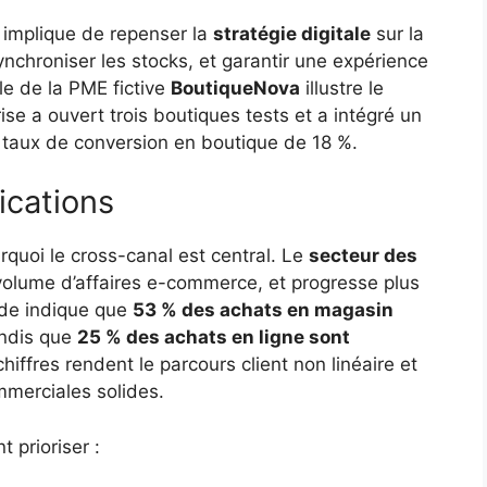
a implique de repenser la
stratégie digitale
sur la
ynchroniser les stocks, et garantir une expérience
le de la PME fictive
BoutiqueNova
illustre le
rise a ouvert trois boutiques tests et a intégré un
e taux de conversion en boutique de 18 %.
ications
urquoi le cross-canal est central. Le
secteur des
olume d’affaires e-commerce, et progresse plus
tude indique que
53 % des achats en magasin
andis que
25 % des achats en ligne sont
chiffres rendent le parcours client non linéaire et
mmerciales solides.
t prioriser :