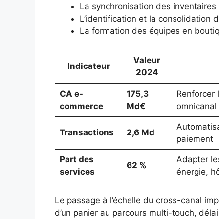
La synchronisation des inventaires 
L’identification et la consolidation
La formation des équipes en boutiq
Valeur
Indicateur
2024
CA e-
175,3
Renforcer l
commerce
Md€
omnicanal
Automatisa
Transactions
2,6 Md
paiement
Part des
Adapter le
62 %
services
énergie, hô
Le passage à l’échelle du cross-canal impl
d’un panier au parcours multi-touch, déla