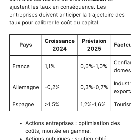
ajustent les taux en conséquence. Les
entreprises doivent anticiper la trajectoire des
taux pour calibrer le coût du capital.
Croissance
Prévision
Pays
Facteur c
2024
2025
Confiance
France
1,1%
0,6%-1,0%
domestiq
Industrie
Allemagne
-0,2%
0,3%-0,7%
exportatri
Espagne
>1,5%
1,2%-1,6%
Tourisme
Actions entreprises : optimisation des
coûts, montée en gamme.
Actions publiques : soutien ciblé,