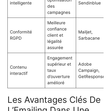
intelligente
Sendinblue
des
campagnes
Meilleure
confiance
Conformité
Mailjet,
client et
RGPD
Sarbacane
légalité
assurée
Engagement
supérieur et
Adobe
Contenu
taux
Campaign,
interactif
d’ouverture
GetResponse
amélioré
Les Avantages Clés De
L’Emailing Dans Une