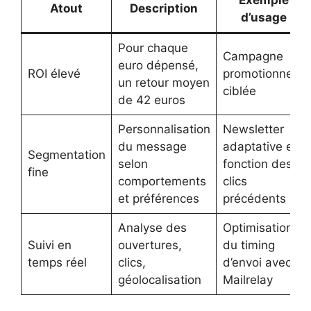
Exemple
Atout
Description
d’usage
Pour chaque
Campagne
euro dépensé,
ROI élevé
promotionnelle
un retour moyen
ciblée
de 42 euros
Personnalisation
Newsletter
du message
adaptative en
Segmentation
selon
fonction des
fine
comportements
clics
et préférences
précédents
Analyse des
Optimisation
Suivi en
ouvertures,
du timing
temps réel
clics,
d’envoi avec
géolocalisation
Mailrelay