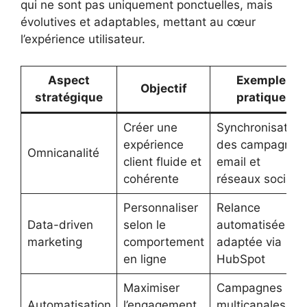
qui ne sont pas uniquement ponctuelles, mais
évolutives et adaptables, mettant au cœur
l’expérience utilisateur.
Aspect
Exemple
Objectif
stratégique
pratique
Créer une
Synchronisation
expérience
des campagnes
Omnicanalité
client fluide et
email et
cohérente
réseaux sociaux
Personnaliser
Relance
Data-driven
selon le
automatisée
marketing
comportement
adaptée via
en ligne
HubSpot
Maximiser
Campagnes
Automatisation
l’engagement
multicanales