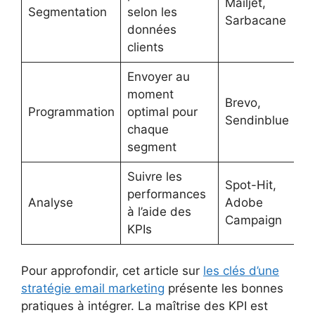
Mailjet,
Segmentation
selon les
Sarbacane
données
clients
Envoyer au
moment
Brevo,
Programmation
optimal pour
Sendinblue
chaque
segment
Suivre les
Spot-Hit,
performances
Analyse
Adobe
à l’aide des
Campaign
KPIs
Pour approfondir, cet article sur
les clés d’une
stratégie email marketing
présente les bonnes
pratiques à intégrer. La maîtrise des KPI est