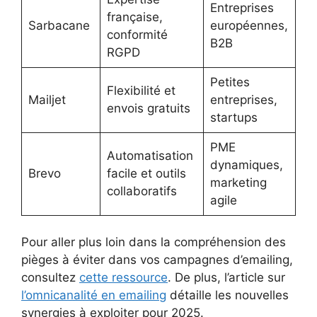
Entreprises
française,
Sarbacane
européennes,
conformité
B2B
RGPD
Petites
Flexibilité et
Mailjet
entreprises,
envois gratuits
startups
PME
Automatisation
dynamiques,
Brevo
facile et outils
marketing
collaboratifs
agile
Pour aller plus loin dans la compréhension des
pièges à éviter dans vos campagnes d’emailing,
consultez
cette ressource
. De plus, l’article sur
l’omnicanalité en emailing
détaille les nouvelles
synergies à exploiter pour 2025.