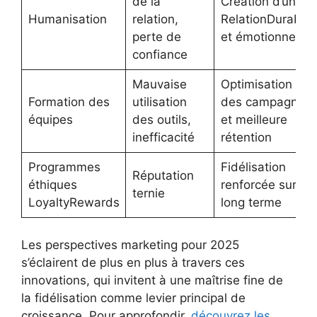
de la
Création d’une
Humanisation
relation,
RelationDurable
perte de
et émotionnelle
confiance
Mauvaise
Optimisation
Formation des
utilisation
des campagnes
équipes
des outils,
et meilleure
inefficacité
rétention
Programmes
Fidélisation
Réputation
éthiques
renforcée sur le
ternie
LoyaltyRewards
long terme
Les perspectives marketing pour 2025
s’éclairent de plus en plus à travers ces
innovations, qui invitent à une maîtrise fine de
la fidélisation comme levier principal de
croissance. Pour approfondir,
découvrez les