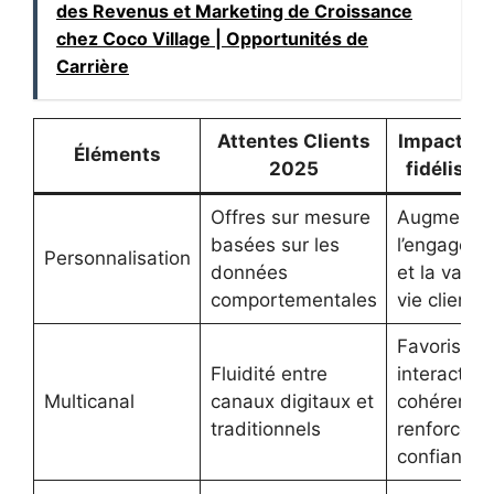
des Revenus et Marketing de Croissance
chez Coco Village | Opportunités de
Carrière
Attentes Clients
Impact sur
Éléments
2025
fidélisati
Offres sur mesure
Augmente
basées sur les
l’engagem
Personnalisation
données
et la valeu
comportementales
vie client
Favorise d
Fluidité entre
interaction
Multicanal
canaux digitaux et
cohérentes
traditionnels
renforce la
confiance