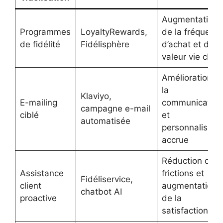
Augmentation
Programmes
LoyaltyRewards,
de la fréquenc
de fidélité
Fidélisphère
d’achat et de l
valeur vie clien
Amélioration d
la
Klaviyo,
E-mailing
communication
campagne e-mail
ciblé
et
automatisée
personnalisati
accrue
Réduction des
Assistance
frictions et
Fidéliservice,
client
augmentation
chatbot AI
proactive
de la
satisfaction