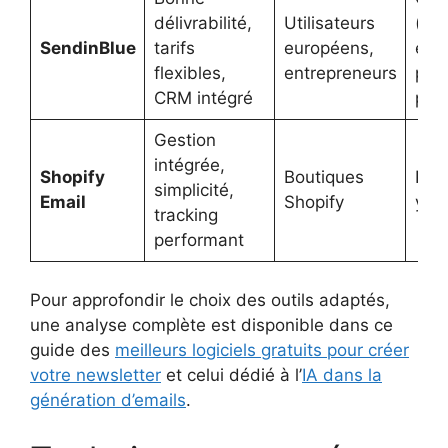
délivrabilité,
Utilisateurs
(lim
SendinBlue
tarifs
européens,
emai
flexibles,
entrepreneurs
pla
CRM intégré
pay
Gestion
intégrée,
Shopify
Boutiques
Pay
simplicité,
Email
Shopify
you
tracking
performant
Pour approfondir le choix des outils adaptés,
une analyse complète est disponible dans ce
guide des
meilleurs logiciels gratuits pour créer
votre newsletter
et celui dédié à l’
IA dans la
génération d’emails
.