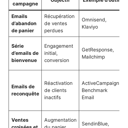
campagne
Emails
Récupération
Omnisend,
d’abandon
de ventes
Klaviyo
de panier
perdues
p
Série
Engagement
GetResponse,
d’emails de
initial,
Mailchimp
bienvenue
conversion
j
Réactivation
ActiveCampaign,
e
Emails de
de clients
Benchmark
reconquête
inactifs
Email
j
d
Ventes
Augmentation
SendinBlue,
c
croisées et
du panier