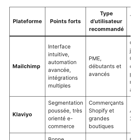
Type
Tari
Plateforme
Points forts
d’utilisateur
ind
recommandé
Grat
Interface
jusq
intuitive,
PME,
000
automation
Mailchimp
débutants et
cont
avancée,
avancés
puis
intégrations
men
multiples
ada
Segmentation
Commerçants
poussée, très
Shopify et
À pa
Klaviyo
orienté e-
grandes
20$
commerce
boutiques
Bonne
Grat