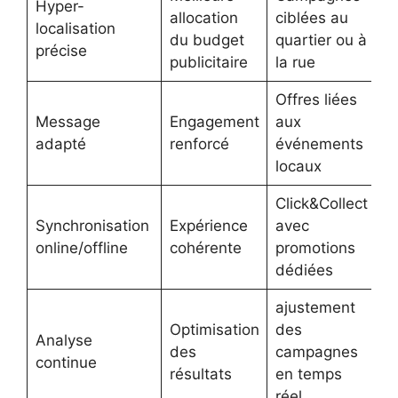
Hyper-
allocation
ciblées au
localisation
du budget
quartier ou à
précise
publicitaire
la rue
Offres liées
Message
Engagement
aux
adapté
renforcé
événements
locaux
Click&Collect
Synchronisation
Expérience
avec
online/offline
cohérente
promotions
dédiées
ajustement
Optimisation
des
Analyse
des
campagnes
continue
résultats
en temps
réel