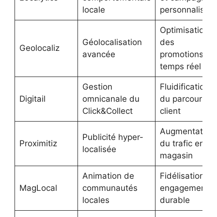
locale
personnalisée
Optimisation
Géolocalisation
des
Geolocaliz
avancée
promotions en
temps réel
Gestion
Fluidification
Digitail
omnicanale du
du parcours
Click&Collect
client
Augmentation
Publicité hyper-
Proximitiz
du trafic en
localisée
magasin
Animation de
Fidélisation et
MagLocal
communautés
engagement
locales
durable