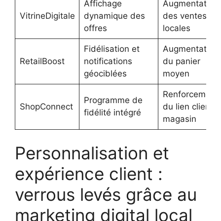
Affichage
Augmentation
VitrineDigitale
dynamique des
des ventes
offres
locales
Fidélisation et
Augmentation
RetailBoost
notifications
du panier
géociblées
moyen
Renforcement
Programme de
ShopConnect
du lien client-
fidélité intégré
magasin
Personnalisation et
expérience client :
verrous levés grâce au
marketing digital local