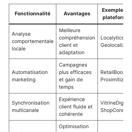
Exemples d
Fonctionnalité
Avantages
plateforme
Meilleure
Analyse
compréhension
Localytics,
comportementale
client et
Geolocaliz
locale
adaptation
Campagnes
Automatisation
plus efficaces
RetailBoost,
marketing
et gain de
Proximitiz
temps
Expérience
Synchronisation
VitrineDigital
client fluide et
multicanale
ShopConnec
cohérente
Optimisation