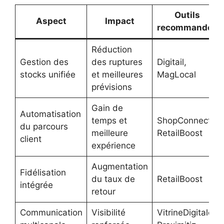
Outils
Aspect
Impact
recommandés
Réduction
Gestion des
des ruptures
Digitail,
stocks unifiée
et meilleures
MagLocal
prévisions
Gain de
Automatisation
temps et
ShopConnect,
du parcours
meilleure
RetailBoost
client
expérience
Augmentation
Fidélisation
du taux de
RetailBoost
intégrée
retour
Communication
Visibilité
VitrineDigitale,