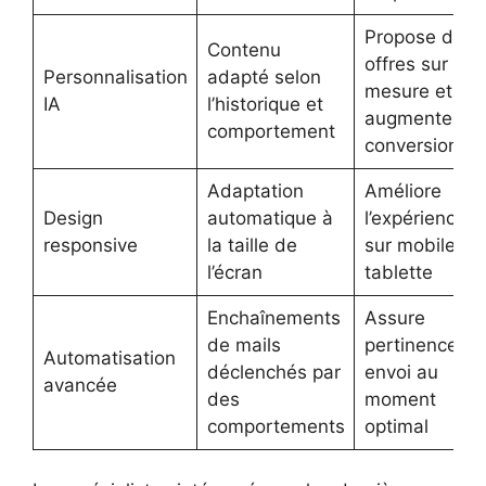
Propose des
Contenu
offres sur
Personnalisation
adapté selon
mesure et
IA
l’historique et
augmente la
comportement
conversion
Adaptation
Améliore
Design
automatique à
l’expérience
responsive
la taille de
sur mobile et
l’écran
tablette
Enchaînements
Assure
de mails
pertinence et
Automatisation
déclenchés par
envoi au
avancée
des
moment
comportements
optimal