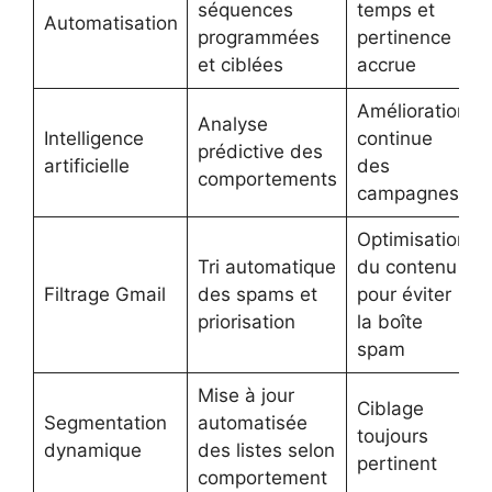
séquences
temps et
Automatisation
programmées
pertinence
et ciblées
accrue
Amélioration
Analyse
Intelligence
continue
prédictive des
artificielle
des
comportements
campagnes
Optimisation
Tri automatique
du contenu
Filtrage Gmail
des spams et
pour éviter
priorisation
la boîte
spam
Mise à jour
Ciblage
Segmentation
automatisée
toujours
dynamique
des listes selon
pertinent
comportement