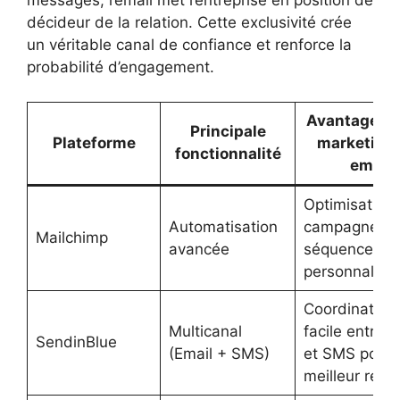
messages, l’email met l’entreprise en position de
décideur de la relation. Cette exclusivité crée
un véritable canal de confiance et renforce la
probabilité d’engagement.
Avantage po
Principale
Plateforme
marketing 
fonctionnalité
email
Optimisation
Automatisation
campagnes a
Mailchimp
avancée
séquences
personnalisé
Coordination
Multicanal
facile entre e
SendinBlue
(Email + SMS)
et SMS pour 
meilleur reac