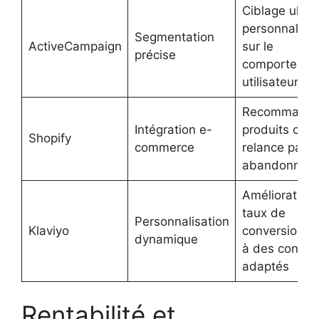
Ciblage ultra
personnalisé
Segmentation
ActiveCampaign
sur le
précise
comportemen
utilisateur
Recommanda
Intégration e-
produits cibl
Shopify
commerce
relance panie
abandonné
Amélioration
taux de
Personnalisation
Klaviyo
conversion g
dynamique
à des conten
adaptés
Rentabilité et