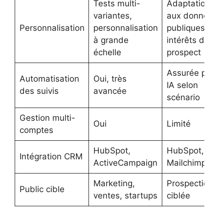
Tests multi-
Adaptation
variantes,
aux données
Personnalisation
personnalisation
publiques et
à grande
intérêts du
échelle
prospect
Assurée par
Automatisation
Oui, très
IA selon
des suivis
avancée
scénario
Gestion multi-
Oui
Limité
comptes
HubSpot,
HubSpot,
Intégration CRM
ActiveCampaign
Mailchimp
Marketing,
Prospection
Public cible
ventes, startups
ciblée