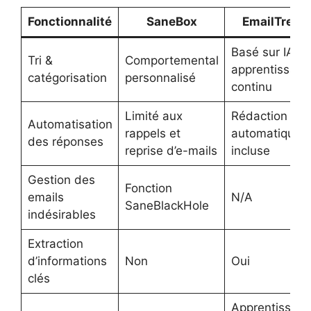
Fonctionnalité
SaneBox
EmailTree
Basé sur IA et
Tri &
Comportemental
apprentissage
catégorisation
personnalisé
continu
Limité aux
Rédaction
Automatisation
rappels et
automatique
des réponses
reprise d’e-mails
incluse
Gestion des
Fonction
emails
N/A
SaneBlackHole
indésirables
Extraction
d’informations
Non
Oui
clés
Apprentissag