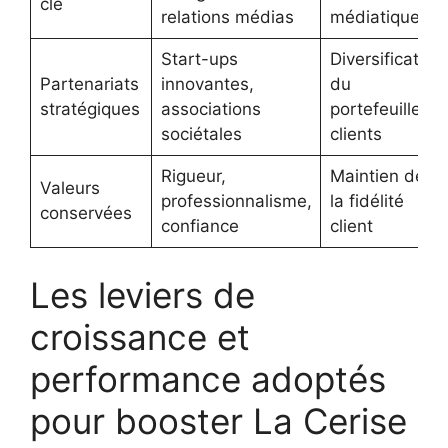
clé
relations médias
médiatique
Start-ups
Diversification
Partenariats
innovantes,
du
stratégiques
associations
portefeuille
sociétales
clients
Rigueur,
Maintien de
Valeurs
professionnalisme,
la fidélité
conservées
confiance
client
Les leviers de
croissance et
performance adoptés
pour booster La Cerise