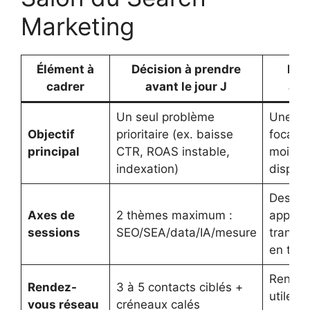
Marketing
Élément à
Décision à prendre
Rés
cadrer
avant le jour J
att
Un seul problème
Une jo
Objectif
prioritaire (ex. baisse
focalis
principal
CTR, ROAS instable,
moins 
indexation)
dispers
Des
Axes de
2 thèmes maximum :
appren
sessions
SEO/SEA/data/IA/mesure
transf
en test
Rencon
Rendez-
3 à 5 contacts ciblés +
utiles p
vous réseau
créneaux calés