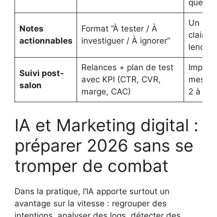
que ha
Un bac
Notes
Format “À tester / À
clair dè
actionnables
investiguer / À ignorer”
lendem
Relances + plan de test
Impact
Suivi post-
avec KPI (CTR, CVR,
mesura
salon
marge, CAC)
2 à 4 
IA et Marketing digital :
préparer 2026 sans se
tromper de combat
Dans la pratique, l’IA apporte surtout un
avantage sur la vitesse : regrouper des
intentions, analyser des logs, détecter des