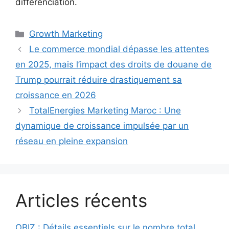
différenciation.
Catégories
Growth Marketing
Le commerce mondial dépasse les attentes
en 2025, mais l’impact des droits de douane de
Trump pourrait réduire drastiquement sa
croissance en 2026
TotalEnergies Marketing Maroc : Une
dynamique de croissance impulsée par un
réseau en pleine expansion
Articles récents
OBIZ : Détails essentiels sur le nombre total