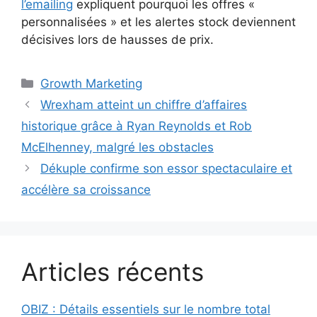
l’emailing
expliquent pourquoi les offres «
personnalisées » et les alertes stock deviennent
décisives lors de hausses de prix.
Catégories
Growth Marketing
Wrexham atteint un chiffre d’affaires
historique grâce à Ryan Reynolds et Rob
McElhenney, malgré les obstacles
Dékuple confirme son essor spectaculaire et
accélère sa croissance
Articles récents
OBIZ : Détails essentiels sur le nombre total