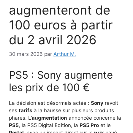
augmenteront de
100 euros à partir
du 2 avril 2026
30 mars 2026
par
Arthur M.
PS5 : Sony augmente
les prix de 100 €
La décision est désormais actée :
Sony
revoit
ses
tarifs
à la hausse sur plusieurs produits
phares. L’
augmentation
annoncée concerne la
PS5
, la PS5 Digital Edition, la
PS5 Pro
et le
Portal
, avec un impact direct sur le
prix
payé