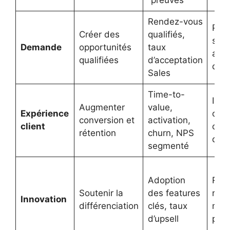
Rendez-vous
Prio
Créer des
qualifiés,
seg
Demande
opportunités
taux
ajus
qualifiées
d’acceptation
qual
Sales
Time-to-
Inve
Augmenter
value,
Expérience
onbo
conversion et
activation,
client
con
rétention
churn, NPS
d’us
segmenté
Adoption
Rece
Soutenir la
des features
roa
Innovation
différenciation
clés, taux
mar
d’upsell
prod