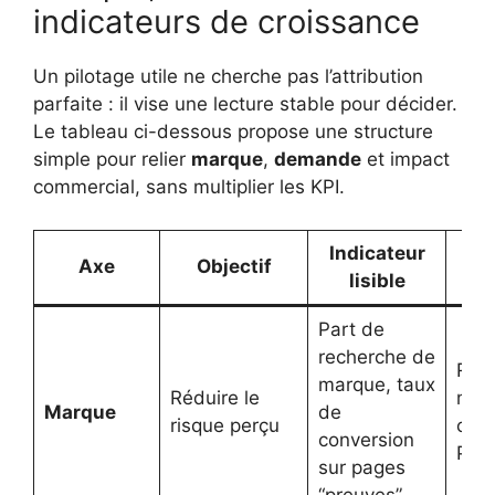
indicateurs de croissance
Un pilotage utile ne cherche pas l’attribution
parfaite : il vise une lecture stable pour décider.
Le tableau ci-dessous propose une structure
simple pour relier
marque
,
demande
et impact
commercial, sans multiplier les KPI.
Indicateur
Dé
Axe
Objectif
lisible
as
Part de
recherche de
Renf
marque, taux
Réduire le
mes
Marque
de
risque perçu
cas 
conversion
PR
sur pages
“preuves”