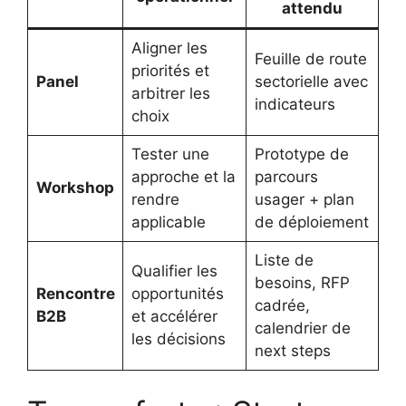
attendu
Aligner les
Feuille de route
priorités et
Panel
sectorielle avec
arbitrer les
indicateurs
choix
Tester une
Prototype de
approche et la
parcours
Workshop
rendre
usager + plan
applicable
de déploiement
Liste de
Qualifier les
besoins, RFP
Rencontre
opportunités
cadrée,
B2B
et accélérer
calendrier de
les décisions
next steps