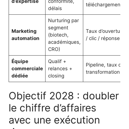
d’expertise
conformité,
téléchargements
délais
Nurturing par
segment
Marketing
Taux d’ouverture
(biotech,
automation
/ clic / réponse
académiques,
CRO)
Équipe
Qualif +
Pipeline, taux de
commerciale
relances +
transformation
dédiée
closing
Objectif 2028 : doubler
le chiffre d’affaires
avec une exécution