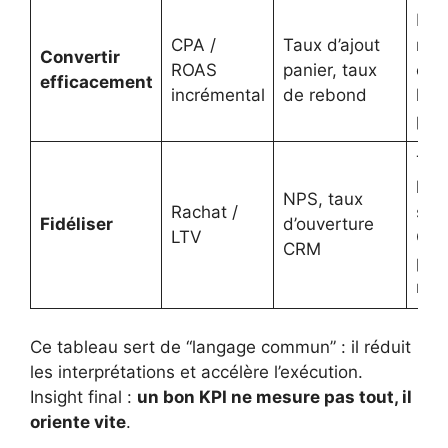
Réa
CPA /
Taux d’ajout
mix
Convertir
ROAS
panier, taux
opt
efficacement
incrémental
de rebond
land
pre
Trav
l’ex
NPS, taux
Rachat /
scé
Fidéliser
d’ouverture
LTV
CRM
CRM
pro
rela
Ce tableau sert de “langage commun” : il réduit
les interprétations et accélère l’exécution.
Insight final :
un bon KPI ne mesure pas tout, il
oriente vite
.