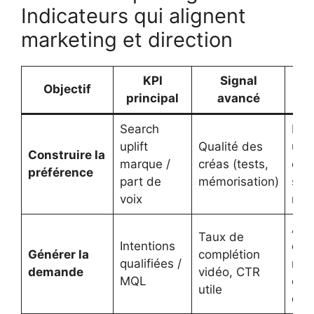
Indicateurs qui alignent
marketing et direction
KPI
Signal
Dé
Objectif
principal
avancé
as
Search
Ren
uplift
Qualité des
un t
Construire la
marque /
créas (tests,
créa
préférence
part de
mémorisation)
stab
voix
répé
Aju
Taux de
Intentions
cibl
Générer la
complétion
qualifiées /
mes
demande
vidéo, CTR
MQL
offr
utile
d’en