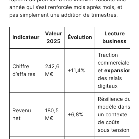
année qui s’est renforcée mois après mois, et
pas simplement une addition de trimestres.
Valeur
Lecture
Indicateur
Évolution
2025
business
Traction
commerciale
Chiffre
242,6
+11,4%
et
expansion
d’affaires
M€
des relais
digitaux
Résilience du
modèle dans
Revenu
180,5
+6,8%
un contexte
net
M€
de coûts
sous tension