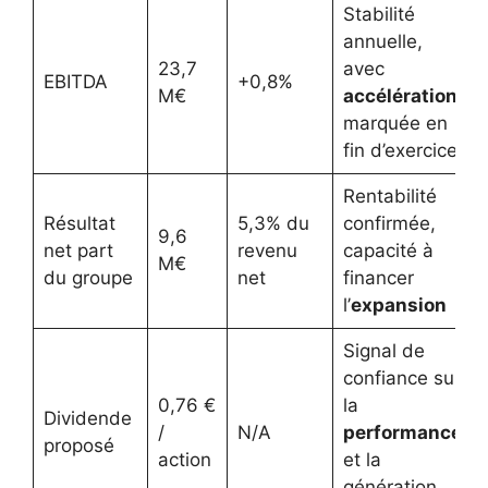
Stabilité
annuelle,
23,7
avec
EBITDA
+0,8%
M€
accélération
marquée en
fin d’exercice
Rentabilité
Résultat
5,3% du
confirmée,
9,6
net part
revenu
capacité à
M€
du groupe
net
financer
l’
expansion
Signal de
confiance sur
0,76 €
la
Dividende
/
N/A
performance
proposé
action
et la
génération