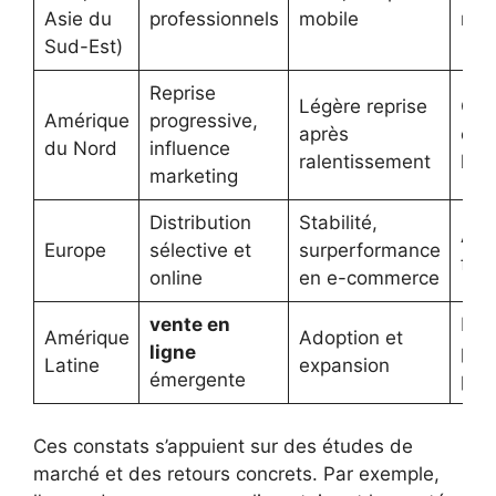
Asie du
professionnels
mobile
mar
Sud-Est)
Reprise
Légère reprise
Opt
Amérique
progressive,
après
con
du Nord
influence
ralentissement
lign
marketing
Distribution
Stabilité,
Acc
Europe
sélective et
surperformance
fidé
online
en e-commerce
vente en
Loca
Amérique
Adoption et
ligne
prod
Latine
expansion
émergente
prix
Ces constats s’appuient sur des études de
marché et des retours concrets. Par exemple,