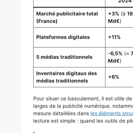
2024
Marché publicitaire total
+3%
(à
19
(France)
Md€
)
Plateformes digitales
+11%
-6,5%
(≈
5 médias traditionnels
Md€
)
Inventaires digitaux des
+6%
médias traditionnels
Pour situer ce basculement, il est utile d
larges de la publicité numérique, notamm
mesure détaillées dans
les éléments stru
lecture est simple : quand les outils de pil