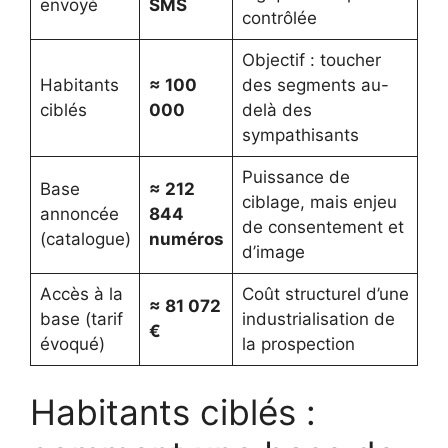
envoyé
SMS
contrôlée
Objectif : toucher
Habitants
≈ 100
des segments au-
ciblés
000
delà des
sympathisants
Puissance de
Base
≈ 212
ciblage, mais enjeu
annoncée
844
de consentement et
(catalogue)
numéros
d’image
Accès à la
Coût structurel d’une
≈ 81 072
base (tarif
industrialisation de
€
évoqué)
la prospection
Habitants ciblés :