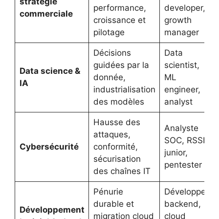
stratégie
performance,
developer,
commerciale
croissance et
growth
pilotage
manager
Décisions
Data
guidées par la
scientist,
Data science &
donnée,
ML
IA
industrialisation
engineer,
des modèles
analyst
Hausse des
Analyste
attaques,
SOC, RSSI
Cybersécurité
conformité,
junior,
sécurisation
pentester
des chaînes IT
Pénurie
Développeur
durable et
backend,
Développement
migration cloud
cloud