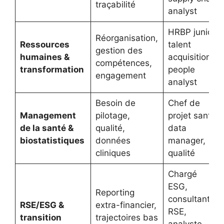
traçabilité
analyst
HRBP junior,
Réorganisation,
Ressources
talent
gestion des
humaines &
acquisition,
compétences,
transformation
people
engagement
analyst
Besoin de
Chef de
Management
pilotage,
projet santé,
de la santé &
qualité,
data
biostatistiques
données
manager,
cliniques
qualité
Chargé
ESG,
Reporting
consultant
RSE/ESG &
extra-financier,
RSE,
transition
trajectoires bas
analyste