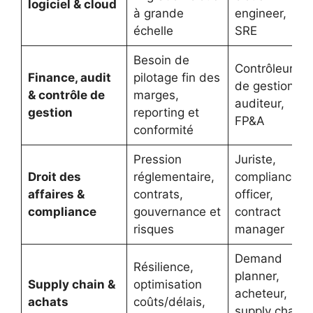
logiciel & cloud
à grande
engineer,
échelle
SRE
Besoin de
Contrôleur
Finance, audit
pilotage fin des
de gestion,
& contrôle de
marges,
auditeur,
gestion
reporting et
FP&A
conformité
Pression
Juriste,
Droit des
réglementaire,
compliance
affaires &
contrats,
officer,
compliance
gouvernance et
contract
risques
manager
Demand
Résilience,
planner,
Supply chain &
optimisation
acheteur,
achats
coûts/délais,
supply chain