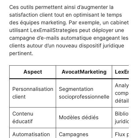
Ces outils permettent ainsi d’augmenter la
satisfaction client tout en optimisant le temps
des équipes marketing. Par exemple, un cabinet
utilisant LexEmailStrategies peut déployer une
campagne d’e-mails automatique engageant les
clients autour d’un nouveau dispositif juridique
pertinent.
Aspect
AvocatMarketing
LexEmail
Analyse
Personnalisation
Segmentation
comport
client
socioprofessionnelle
détaillée
Contenu
Bibliothè
Modèles dédiés
éducatif
juridique
Automatisation
Campagnes
Flux pers