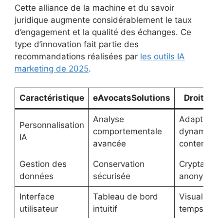
Cette alliance de la machine et du savoir
juridique augmente considérablement le taux
d’engagement et la qualité des échanges. Ce
type d’innovation fait partie des
recommandations réalisées par
les outils IA
marketing de 2025
.
Caractéristique
eAvocatsSolutions
DroitDig
Analyse
Adaptatio
Personnalisation
comportementale
dynamiqu
IA
avancée
contenu
Gestion des
Conservation
Cryptage 
données
sécurisée
anonymis
Interface
Tableau de bord
Visualisat
utilisateur
intuitif
temps rée