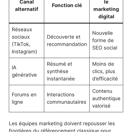
Canal
le
Fonction clé
alternatif
marketing
digital
Réseaux
Nouvelle
sociaux
Découverte et
forme de
(TikTok,
recommandation
SEO social
Instagram)
Résumé et
Moins de
IA
synthèse
clics, plus
générative
instantanée
d’efficacité
Contenu
Forums en
Interactions
authentique
ligne
communautaires
valorisé
Les équipes marketing doivent repousser les
frontières du référencement classique pour