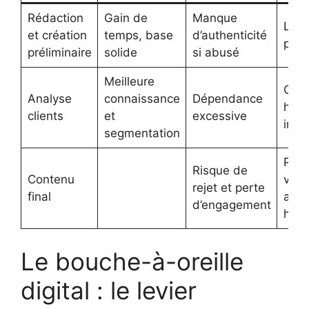
Rédaction
Gain de
Manque
Limit
et création
temps, base
d’authenticité
prép
préliminaire
solide
si abusé
Meilleure
Com
Analyse
connaissance
Dépendance
hum
clients
et
excessive
indi
segmentation
Privi
Risque de
Contenu
vali
rejet et perte
final
adap
d’engagement
hum
Le bouche-à-oreille
digital : le levier