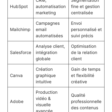
CRM,
Segmentation
HubSpot
automatisation
fine et gestion
marketing
centralisée
Campagnes
Envoi
Mailchimp
email
personnalisé et
automatisées
suivi précis
Analyse client,
Optimisation
Salesforce
intégration
de la relation
globale
client
Création
Gain de temps
Canva
graphique
et flexibilité
intuitive
créative
Production
Qualité
vidéo &
Adobe
professionnelle
visuelle
des contenus
avancée