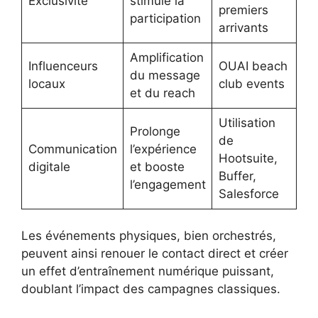
Exclusivité
stimule la
premiers
participation
arrivants
Amplification
Influenceurs
OUAI beach
du message
locaux
club events
et du reach
Utilisation
Prolonge
de
Communication
l’expérience
Hootsuite,
digitale
et booste
Buffer,
l’engagement
Salesforce
Les événements physiques, bien orchestrés,
peuvent ainsi renouer le contact direct et créer
un effet d’entraînement numérique puissant,
doublant l’impact des campagnes classiques.