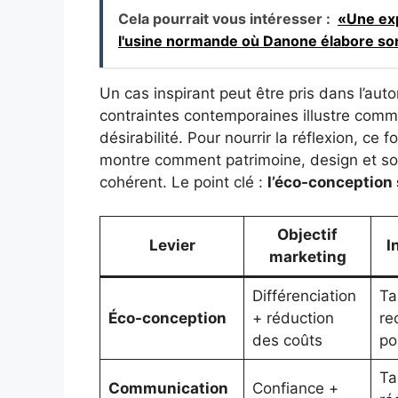
Cela pourrait vous intéresser :
«Une exp
l'usine normande où Danone élabore son S
Un cas inspirant peut être pris dans l’aut
contraintes contemporaines illustre comme
désirabilité. Pour nourrir la réflexion, ce 
montre comment patrimoine, design et so
cohérent. Le point clé :
l’éco-conception 
Objectif
Levier
I
marketing
Différenciation
Ta
Éco-conception
+ réduction
re
des coûts
po
Ta
Communication
Confiance +