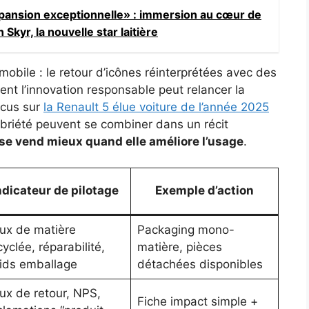
ansion exceptionnelle» : immersion au cœur de
kyr, la nouvelle star laitière
omobile : le retour d’icônes réinterprétées avec des
nt l’innovation responsable peut relancer la
focus sur
la Renault 5 élue voiture de l’année 2025
briété peuvent se combiner dans un récit
se vend mieux quand elle améliore l’usage
.
ndicateur de pilotage
Exemple d’action
ux de matière
Packaging mono-
cyclée, réparabilité,
matière, pièces
ids emballage
détachées disponibles
ux de retour, NPS,
Fiche impact simple +