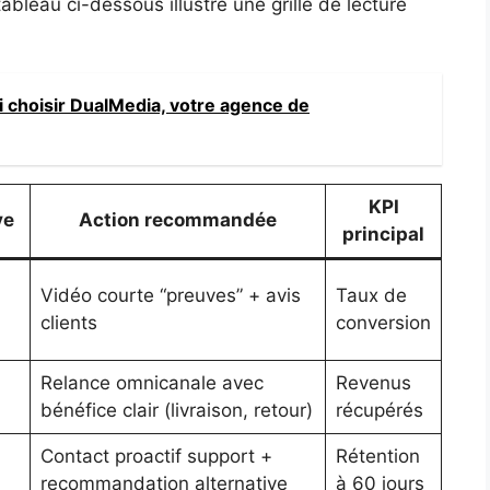
tableau ci-dessous illustre une grille de lecture
 choisir DualMedia, votre agence de
KPI
ve
Action recommandée
principal
Vidéo courte “preuves” + avis
Taux de
clients
conversion
Relance omnicanale avec
Revenus
bénéfice clair (livraison, retour)
récupérés
Contact proactif support +
Rétention
recommandation alternative
à 60 jours