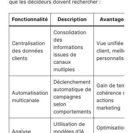
que les décideurs doivent rechercher :
Fonctionnalité
Description
Avantage clé
Consolidation
des
Centralisation
Vue unifiée du
informations
des données
client, meilleur
issues de
clients
personnalisati
canaux
multiples
Déclenchement
Gain de temps,
automatique de
Automatisation
cohérence des
campagnes
multicanale
actions
selon
marketing
comportements
Utilisation de
Optimisation
Analyse
modèles d’IA