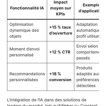
Impact
Exemple
Fonctionnalité IA
moyen sur
d’application
KPIs
Optimisation
Adaptation
+15 % taux
dynamique des
automatique a
d’ouverture
objets
profil utilisateur
Envoi selon
Moment d’envoi
+12 % CTR
comportement
personnalisé
passés
Produits
Recommandations
+18 %
adaptés aux
personnalisées
conversion
préférences
détectées
L’intégration de l’IA dans des solutions de
leaders du marché, tels qu’AWeber ou Constant