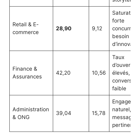
Saturation,
forte
Retail & E-
28,90
9,12
concurrenc
commerce
besoin
d’innovatio
Taux
d’ouvertur
Finance &
42,20
10,56
élevés,
Assurances
conversion
faible
Engageme
Administration
naturel,
39,04
15,78
& ONG
messages
pertinents