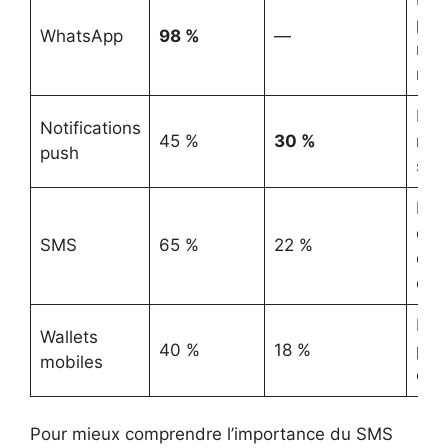
per
WhatsApp
98 %
—
rela
ren
Rée
Notifications
45 %
30 %
reto
push
sur 
Mes
dire
SMS
65 %
22 %
d’at
éle
Fidé
Wallets
40 %
18 %
pro
mobiles
cent
Pour mieux comprendre l’importance du SMS